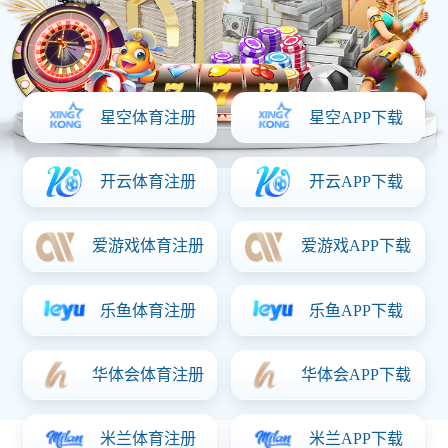
Google Play 获取
爱游戏官方网站安全模块矩阵
平台以模块化架构构建安全基底，覆盖爱游戏官方网站各类
应用场景。
账户防护
结合行为验证和环境识别技术，增强用户身份识别与操作安
全。