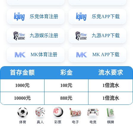
访问控制
引入多层权限结构，为敏感操作提供更精准的准入机制。
数据加密
平台数据经双向加密处理，防止非法访问与未授权泄露。