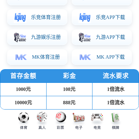
进曼城后卫阿坎吉的操作。这位瑞士国脚在曼城随瓜
迪奥拉赢得了多项荣誉，如今加盟蓝黑军团，被寄予
厚望。国米总监明确表示，签下阿坎吉不仅是为了补
强防线，更看重他在顶级豪门积累的“赢家心态”，期
待他将这种气质注入更衣室，助力球队在关键比赛中
更进一步。